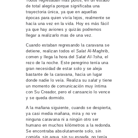
Todos regresaban más puros, en un estado
de total alegría porque significaba una
trayectoria única, ya que en aquellas
épocas para quien vivía lejos, realmente se
hacía una vez en la vida. Hoy es más fácil
ya que hay aviones y quizás podremos
llegar a realizarlo mas de una vez.
Cuando estaban regresando la caravana se
detiene, realizan todos el
Salat
Al-Maghrib,
comen y llega la hora del
Salat Al-‘Isha
, el
rezo de la noche. Este peregrino tenía una
gran necesidad de estar solo y se aleja
bastante de la caravana, hacia un lugar
donde nadie lo veía. Realiza su
salat
y tiene
un momento de comunicación muy íntima
con Su Creador, pero el cansancio lo vence
y se queda dormido.
A la mañana siguiente, cuando se despierta,
ya casi media mañana, mira y no ve
ninguna caravana ni a ningún otro ser
humano en muchos kilómetros a la redonda.
Se encontraba absolutamente solo, sin
comida, sin agua, sin su espada, no tenía