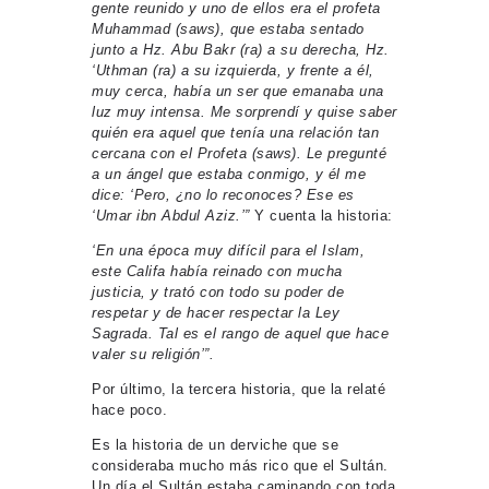
gente reunido y uno de ellos era el profeta
Muhammad (saws), que estaba sentado
junto a Hz. Abu Bakr (ra) a su derecha, Hz.
‘Uthman (ra) a su izquierda, y frente a él,
muy cerca, había un ser que emanaba una
luz muy intensa. Me sorprendí y quise saber
quién era aquel que tenía una relación tan
cercana con el Profeta (saws). Le pregunté
a un ángel que estaba conmigo, y él me
dice: ‘Pero, ¿no lo reconoces? Ese es
‘Umar ibn Abdul Aziz.’”
Y cuenta la historia:
‘En una época muy difícil para el Islam,
este Califa había reinado con mucha
justicia, y trató con todo su poder de
respetar y de hacer respectar la Ley
Sagrada. Tal es el rango de aquel que hace
valer su religión’”.
Por último, la tercera historia, que la relaté
hace poco.
Es la historia de un derviche que se
consideraba mucho más rico que el Sultán.
Un día el Sultán estaba caminando con toda