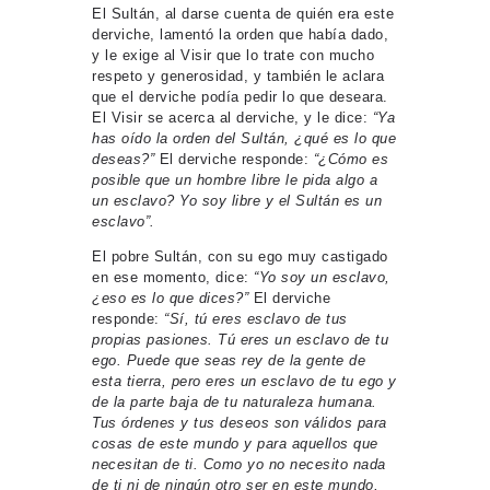
El Sultán, al darse cuenta de quién era este
derviche, lamentó la orden que había dado,
y le exige al Visir que lo trate con mucho
respeto y generosidad, y también le aclara
que el derviche podía pedir lo que deseara.
El Visir se acerca al derviche, y le dice:
“Ya
has oído la orden del Sultán, ¿qué es lo que
deseas?”
El derviche responde:
“¿Cómo es
posible que un hombre libre le pida algo a
un esclavo? Yo soy libre y el Sultán es un
esclavo”.
El pobre Sultán, con su ego muy castigado
en ese momento, dice:
“Yo soy un esclavo,
¿eso es lo que dices?”
El derviche
responde:
“Sí, tú eres esclavo de tus
propias pasiones. Tú eres un esclavo de tu
ego. Puede que seas rey de la gente de
esta tierra, pero eres un esclavo de tu ego y
de la parte baja de tu naturaleza humana.
Tus órdenes y tus deseos son válidos para
cosas de este mundo y para aquellos que
necesitan de ti. Como yo no necesito nada
de ti ni de ningún otro ser en este mundo,